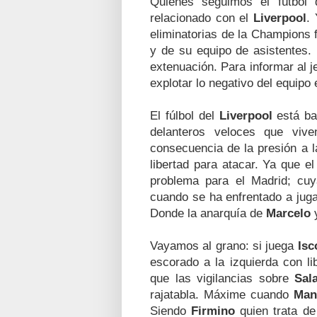
Quienes seguimos el fútbol
relacionado con el
Liverpool
.
eliminatorias de la Champions 
y de su equipo de asistentes
extenuación. Para informar al j
explotar lo negativo del equipo
El fúlbol del
Liverpool
está bas
delanteros veloces que viv
consecuencia de la presión a 
libertad para atacar. Ya que e
problema para el Madrid; cu
cuando se ha enfrentado a juga
Donde la anarquía de
Marcelo
y
Vayamos al grano: si juega
Isc
escorado a la izquierda con l
que las vigilancias sobre
Sal
rajatabla. Máxime cuando
Man
Siendo
Firmino
quien trata de