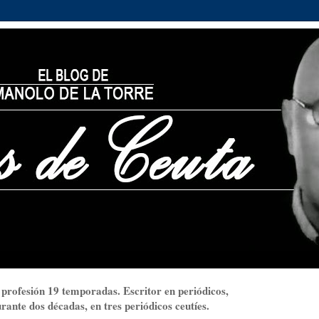
 profesión 19 temporadas. Escritor en periódicos,
ante dos décadas, en tres periódicos ceutíes.