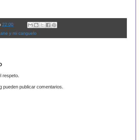
n
22:00
dane y mi canguelo
o
l respeto.
g pueden publicar comentarios.