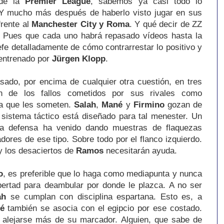
 de la
Premier League
, sabemos ya casi todo lo
 Y mucho más después de haberlo visto jugar en sus
frente al
Manchester
City y Roma
. Y qué decir de ZZ
. Pues que cada uno habrá repasado vídeos hasta la
efe detalladamente de cómo contrarrestar lo positivo y
 entrenado por
Jürgen Klopp
.
ado, por encima de cualquier otra cuestión, en tres
en de los fallos cometidos por sus rivales como
la que les someten.
Salah
,
Mané
y
Firmino
gozan de
l sistema táctico está diseñado para tal menester. Un
ya defensa ha venido dando muestras de flaquezas
dores de ese tipo. Sobre todo por el flanco izquierdo.
 los desaciertos de
Ramos
necesitarán ayuda.
o
, es preferible que lo haga como mediapunta y nunca
ibertad para deambular por donde le plazca. A no ser
ah
se cumplan con disciplina espartana. Esto es, a
é
también se asocia con el egipcio por ese costado.
 alejarse más de su marcador. Alguien, que sabe de