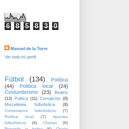
visitas
6
8
5
8
3
0
Datos personales
Manuel de la Torre
Ver todo mi perfil
TEMAS
Fútbol
(134)
Política
(44)
Politica local
(24)
Costumbrismo
(23)
Beatriz
(13)
Politica
(11)
Corrupción
(8)
Miscelánea futbolística
(8)
Comentarios futbolísticos
(7)
Política local
(7)
Apuntes
futbolísticos
(6)
Charlas
(6)
Pegando la hebra
(6)
Charla