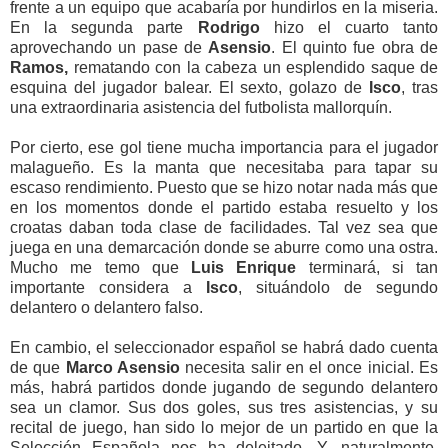
frente a un equipo que acabaría por hundirlos en la miseria.
En la segunda parte
Rodrigo
hizo el cuarto tanto
aprovechando un pase de
Asensio
. El quinto fue obra de
Ramos,
rematando con la cabeza un esplendido saque de
esquina del jugador balear. El sexto, golazo de
Isco
, tras
una extraordinaria asistencia del futbolista mallorquín.
Por cierto, ese gol tiene mucha importancia para el jugador
malagueño. Es la manta que necesitaba para tapar su
escaso rendimiento. Puesto que se hizo notar nada más que
en los momentos donde el partido estaba resuelto y los
croatas daban toda clase de facilidades. Tal vez sea que
juega en una demarcación donde se aburre como una ostra.
Mucho me temo que
Luis Enrique
terminará, si tan
importante considera a
Isco
, situándolo de segundo
delantero o delantero falso.
En cambio, el seleccionador español se habrá dado cuenta
de que
Marco Asensio
necesita salir en el once inicial. Es
más, habrá partidos donde jugando de segundo delantero
sea un clamor. Sus dos goles, sus tres asistencias, y su
recital de juego, han sido lo mejor de un partido en que la
Selección Española nos ha deleitado. Y, naturalmente,