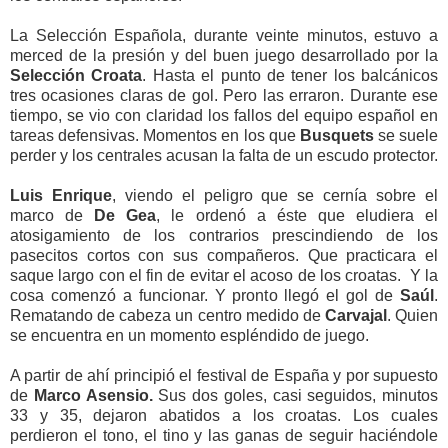
La Selección Española, durante veinte minutos, estuvo a
merced de la presión y del buen juego desarrollado por la
Selección Croata
. Hasta el punto de tener los balcánicos
tres ocasiones claras de gol. Pero las erraron. Durante ese
tiempo, se vio con claridad los fallos del equipo español en
tareas defensivas. Momentos en los que
Busquets
se suele
perder y los centrales acusan la falta de un escudo protector.
Luis Enrique
, viendo el peligro que se cernía sobre el
marco de
De Gea
, le ordenó a éste que eludiera el
atosigamiento de los contrarios prescindiendo de los
pasecitos cortos con sus compañeros. Que practicara el
saque largo con el fin de evitar el acoso de los croatas. Y la
cosa comenzó a funcionar. Y pronto llegó el gol de
Saúl
.
Rematando de cabeza un centro medido de
Carvajal
. Quien
se encuentra en un momento espléndido de juego.
A partir de ahí principió el festival de España y por supuesto
de
Marco Asensio.
Sus dos goles, casi seguidos, minutos
33 y 35, dejaron abatidos a los croatas. Los cuales
perdieron el tono, el tino y las ganas de seguir haciéndole