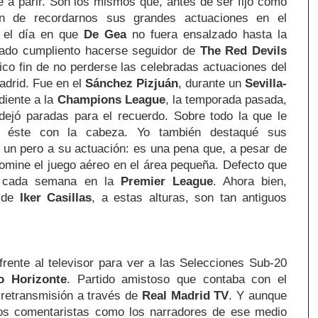
 a parir.
Son los mismos que, antes de ser fijo como
an de recordarnos sus grandes actuaciones en el
a el día en que
De Gea
no fuera ensalzado hasta la
gado cumpliento hacerse seguidor de
The Red Devils
nico fin de no perderse las celebradas actuaciones del
adrid. Fue en el
Sánchez Pizjuán
, durante un
Sevilla-
diente a la
Champions League
, la temporada pasada,
ejó paradas para el recuerdo. Sobre todo la que le
r éste con la cabeza. Yo también destaqué sus
 un pero a su actuación: es una pena que, a pesar de
mine el juego aéreo en el área pequeña. Defecto que
e cada semana en la
Premier League
. Ahora bien,
 de
Iker Casillas
, a estas alturas,
son tan antiguos
rente al televisor para ver a las Selecciones Sub-20
o Horizonte
. Partido amistoso que contaba con el
 retransmisión a través de
Real Madrid TV
. Y aunque
los comentaristas como los narradores de ese medio