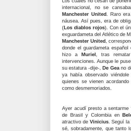
Los cuales
no cesan de ponerle
internacional, no se cansab
Manchester United
. Raro er
náusea. Así pues, era de obli
(
Los diablos rojos
). Con el ú
exguardameta del Atlético de M
Manchester United
, correspon
donde el guardameta español d
hizo a
Muriel
, tras remata
intervenciones. Aunque le puse
su estatura -dije-,
De Gea
no do
ya había observado viéndol
quienes se vienen acordando
como desmemoriados.
Ayer acudí presto a sentarme f
de Brasil y Colombia en
Bel
atractivo de
Vinicius
. Seguí la
sé, sobradamente, que tanto 