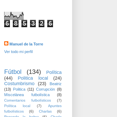
visitas
6
8
5
3
2
6
Datos personales
Manuel de la Torre
Ver todo mi perfil
TEMAS
Fútbol
(134)
Política
(44)
Politica local
(24)
Costumbrismo
(23)
Beatriz
(13)
Politica
(11)
Corrupción
(8)
Miscelánea futbolística
(8)
Comentarios futbolísticos
(7)
Política local
(7)
Apuntes
futbolísticos
(6)
Charlas
(6)
Pegando la hebra
(6)
Charla