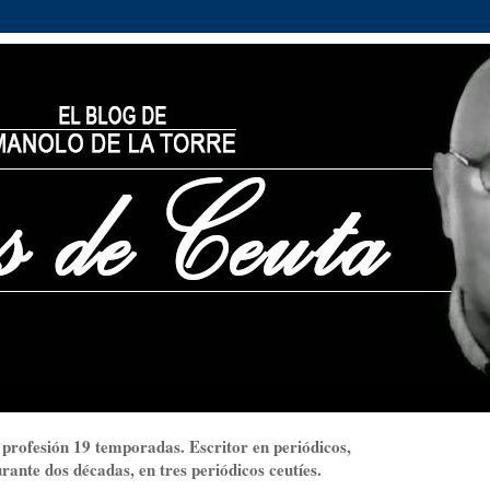
 profesión 19 temporadas. Escritor en periódicos,
ante dos décadas, en tres periódicos ceutíes.