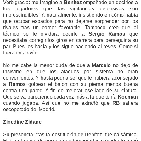
Verbigracia: me imagino a
Benítez
empeñado en decirles a
los jugadores que las vigilancias defensivas son
imprescindibles. Y, naturalmente, insistiendo en cómo había
que ocupar espacios para no dejarse sorprender por los
rivales tras un córner favorable. Tampoco creo que al
técnico se le olvidara decirle a
Sergio Ramos
que
necesitaba corregir los giros en carrera para perseguir a su
par. Pues los hacía y los sigue haciendo al revés. Como si
fuera un alevín.
No me cabe la menor duda de que a
Marcelo
no dejó de
insistirle en que los ataques por sistema no eran
convenientes. Y hasta podría ser que le hubiera aconsejado
a
Ramos
golpear el balón con su pierna menos buena
contra una pared. A fin de mejorar ese lado de su cintura.
Que se va pareciendo cada vez más a la que tenía
Koeman
cuando jugaba. Así que no me extrañó que
RB
saliera
escopetado del Madrid.
Zinedine Zidane
.
Su presencia, tras la destitución de Benítez, fue balsámica.
Hasta el punto de que en dos temporadas y media lo ganó