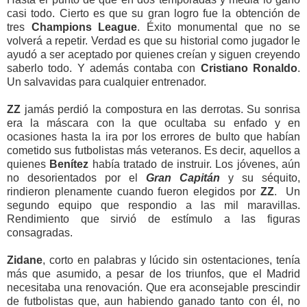
casi todo. Cierto es que su gran logro fue la obtención de
tres
Champions League
. Éxito monumental que no se
volverá a repetir. Verdad es que su historial como jugador le
ayudó a ser aceptado por quienes creían y siguen creyendo
saberlo todo. Y además contaba con
Cristiano Ronaldo
.
Un salvavidas para cualquier entrenador.
ZZ
jamás perdió la compostura en las derrotas. Su sonrisa
era la máscara con la que ocultaba su enfado y en
ocasiones hasta la ira por los errores de bulto que habían
cometido sus futbolistas más veteranos. Es decir, aquellos a
quienes
Benítez
había tratado de instruir. Los jóvenes, aún
no desorientados por el
Gran Capitán
y su séquito,
rindieron plenamente cuando fueron elegidos por
ZZ
. Un
segundo equipo que respondio a las mil maravillas.
Rendimiento que sirvió de estímulo a las figuras
consagradas.
Zidane
, corto en palabras y lúcido sin ostentaciones, tenía
más que asumido, a pesar de los triunfos, que el Madrid
necesitaba una renovación. Que era aconsejable prescindir
de futbolistas que, aun habiendo ganado tanto con él, no