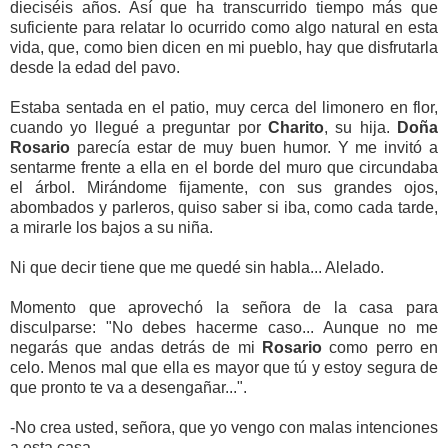
dieciséis años. Así que ha transcurrido tiempo más que
suficiente para relatar lo ocurrido como algo natural en esta
vida, que, como bien dicen en mi pueblo, hay que disfrutarla
desde la edad del pavo.
Estaba sentada en el patio, muy cerca del limonero en flor,
cuando yo llegué a preguntar por
Charito
, su hija.
Doña
Rosario
parecía estar de muy buen humor. Y me invitó a
sentarme frente a ella en el borde del muro que circundaba
el árbol. Mirándome fijamente, con sus grandes ojos,
abombados y parleros, quiso saber si iba, como cada tarde,
a mirarle los bajos a su niña.
Ni que decir tiene que me quedé sin habla... Alelado.
Momento que aprovechó la señora de la casa para
disculparse: "No debes hacerme caso... Aunque no me
negarás que andas detrás de mi
Rosario
como perro en
celo. Menos mal que ella es mayor que tú y estoy segura de
que pronto te va a desengañar...".
-No crea usted, señora, que yo vengo con malas intenciones
a esta casa.