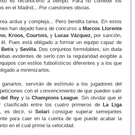
unto es reconocerlo a tiempo. Para no cometer los
 en el Madrid... Por cuestiones obvias.
rea ardua y compleja... Pero bendita tarea. En estos
ones han dejado fuera de concurso a
Marcos Llorente
no
,
Kroos, Courtois,
y
Lucas Vázquez,
por sanción,
a él. Pues está obligado a formar un equipo capaz de
l
Betis
y
Sevilla
. Dos conjuntos formidables, sin duda
bas evidentes de serlo con la regularidad exigible a
quipos con estilos futbolísticos diferentes y a los que
bligado a minimizarlos.
ganarlos, servirán de estímulo a los jugadores del
peticiones con el convencimiento de que pueden salir
del Rey
y la
Champions League
. Sin olvidar que el
 clasificado entre los cuatro primeros de
La Liga
í, es decir, si
Solari
consigue superar semejantes
iente para caer en la cuenta de que puede acabar la
nto en el cual prime la velocidad.