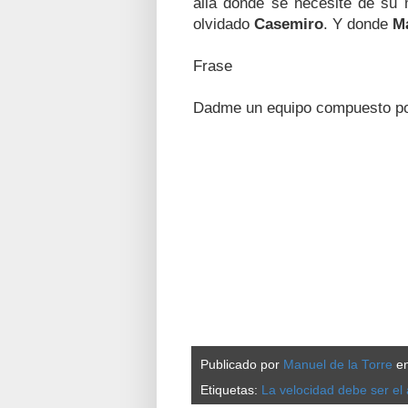
allá donde se necesite de su 
olvidado
Casemiro
. Y
donde
Ma
Frase
Dadme un equipo compuesto po
Publicado por
Manuel de la Torre
e
Etiquetas:
La velocidad debe ser el 