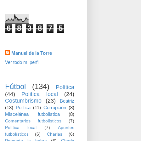
visitas
6
8
3
8
7
5
Datos personales
Manuel de la Torre
Ver todo mi perfil
TEMAS
Fútbol
(134)
Política
(44)
Politica local
(24)
Costumbrismo
(23)
Beatriz
(13)
Politica
(11)
Corrupción
(8)
Miscelánea futbolística
(8)
Comentarios futbolísticos
(7)
Política local
(7)
Apuntes
futbolísticos
(6)
Charlas
(6)
Pegando la hebra
(6)
Charla