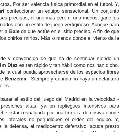
os. Por ser valencia física primordial en el fútbol. Y,
ri
confeccionar un equipo sensacional. Un conjunto
ses precisos, ni uno más pero ni uno menos, gane los
ionados con un estilo de juego vertiginoso. Aunque para
er a
Bale
de que actúe en el sitio preciso. A fin de que
os chirlos mirlos. Más o menos donde el viento da la
do y convencido de que ha de continuar siendo un
im Díaz
es tan rápido y tan hábil como nos han dicho,
de la cual pueda aprovecharse de los espacios libres
de
Benzema
. Siempre y cuando no haya un delantero
oles.
basar el estilo del juego del Madrid en la velocidad -
presiones altas, ya en repliegues intensivos para
debe estar respaldada por una firmeza defensiva donde
s laterales no perjudiquen el orden del equipo. Y,
e la defensa, el mediocentro defensivo, acuda presto