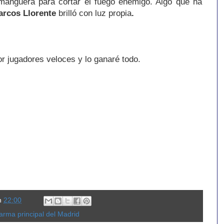
manguera para cortar el fuego enemigo. Algo que ha
rcos Llorente
brilló con luz propia
.
r jugadores veloces y lo ganaré todo.
n
22:00
arma principal del Madrid