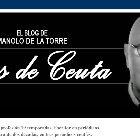
 profesión 19 temporadas. Escritor en periódicos,
ante dos décadas, en tres periódicos ceutíes.