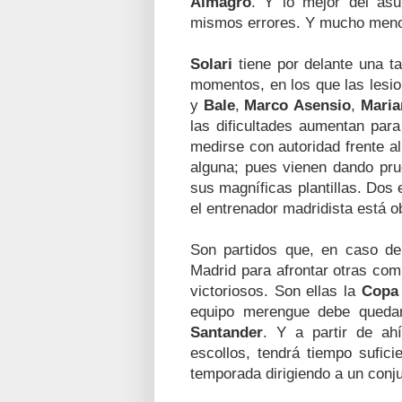
Almagro
. Y lo mejor del as
mismos errores. Y mucho menos
Solari
tiene por delante una ta
momentos, en los que las lesi
y
Bale
,
Marco
Asensio
,
Maria
las dificultades aumentan par
medirse con autoridad frente a
alguna; pues vienen dando prue
sus magníficas plantillas. Dos e
el entrenador madridista está o
Son partidos que, en caso de 
Madrid para afrontar otras com
victoriosos. Son ellas la
Copa 
equipo merengue debe quedar
Santander
. Y a partir de ah
escollos, tendrá tiempo sufic
temporada dirigiendo a un conju