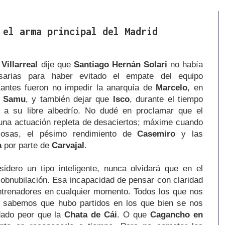
 el arma principal del Madrid
Villarreal
dije que
Santiago Hernán Solari
no había
sarias para haber evitado el empate del equipo
tantes fueron no impedir la anarquía de
Marcelo
, en
r
Samu
, y también dejar que
Isco
, durante el tiempo
o a su libre albedrío. No dudé en proclamar que el
 una actuación repleta de desaciertos; máxime cuando
 cosas, el pésimo rendimiento de
Casemiro
y las
a
por parte de
Carvajal
.
sidero un tipo inteligente, nunca olvidará que en el
 obnubilación. Esa incapacidad de pensar con claridad
ntrenadores en cualquier momento. Todos los que nos
o sabemos que hubo partidos en los que bien se nos
dado peor que la
Chata de Cái
. O que
Cagancho en