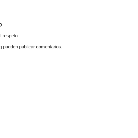
o
l respeto.
g pueden publicar comentarios.