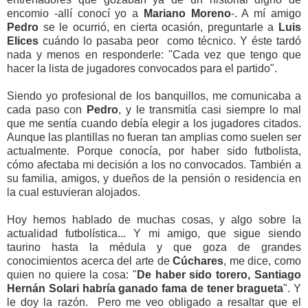
encomio -allí conocí yo a
Mariano
Moreno
-. A mí amigo
Pedro
se le ocurrió, en cierta ocasión, preguntarle a
Luis
Elices
cuándo lo pasaba peor como técnico. Y
éste
tardó
nada y menos en responderle: "Cada vez que tengo que
hacer la lista de jugadores convocados para el partido".
Siendo yo profesional de los banquillos, me comunicaba a
cada paso con
Pedro
, y le transmitía casi siempre lo mal
que me sentía cuando debía elegir a los jugadores citados.
Aunque las plantillas no fueran tan amplias como suelen ser
actualmente. Porque conocía, por haber sido futbolista,
cómo afectaba mi decisión a los no convocados. También a
su familia, amigos, y dueños de la pensión o residencia en
la cual estuvieran alojados.
Hoy hemos hablado de muchas cosas, y algo sobre la
actualidad futbolística... Y mi amigo, que sigue siendo
taurino hasta la médula y que goza de grandes
conocimientos acerca del arte de
Cúchares
, me dice, como
quien no quiere la cosa: "
De haber sido torero, Santiago
Hernán Solari habría ganado fama de tener bragueta
".
Y
le doy la razón. Pero me veo obligado a resaltar que el