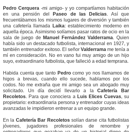
Pedro Cerquera
-mi amigo- y yo compartíamos habitación
en una pensión del
Paseo de las Delicias
. Así que
frecuentábamos los mismos lugares de diversión y también
una cafetería llamada
Laika
: establecimiento moderno en
aquella época. Asimismo solíamos pasar ratos de ocio en la
sala de juego de
Manuel Fernández Valderrama
. Quien
había sido un destacado futbolista, internacional en 1927, y
también entrenador exitoso. El señor
Valderrama
me tenía a
mí en consideración. No en vano fui muy amigo de un hijo
suyo, extraordinario futbolista, que falleció a edad temprana.
Habida cuenta que tanto
Pedro
como yo nos llamamos de
higos a brevas, cuando ello sucede, hablamos por los
codos. No me extraña que mi amigo sea un abogado muy
solicitado. Un día decidí llevarlo a la
Cafetería Bar
Recoletos
. Para que conociera a
Luis Elices Cuevas
, su
propietario: extraordinaria persona y entrenador cuyas ideas
avanzadas le impidieron entrenar a un equipo grande.
En la
Cafetería Bar Recoletos
solían darse cita futbolistas
jóvenes, jugadores profesionales de renombre y
entrenadores que gozaban ya de un historial digno de