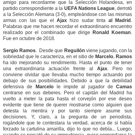
amigo para recordarme que la Selección Holandesa, en
partido correspondiente a la
UEFA Nations League
, derrotó
a la Selección Alemana (3-0), empleándose con las mismas
armas con las que el
Ajax
hizo sudar tinta
al Madrid
.
Palabras que me hacen recordar el extraordinario encuentro
realizado por el combinado que dirige
Ronald Koeman
.
Fue en octubre de 2018.
Sergio Ramos
. Desde que
Reguilón
viene jugando, con la
sobriedad que le caracteriza, en el sitio de
Marcelo
,
Ramos
ha ido mejorando su rendimiento. Hasta el punto de tener
una extraordinaria actuación frente al
Ajax
. Pero no
conviene olvidar que llevaba mucho tiempo actuando por
debajo de sus posibilidades. Debido a que la debilidad
defensiva de
Marcelo
le impide al jugador de
Camas
centrarse en sus deberes. Pero el capitán del Madrid ha
vuelto a meter la pata hasta el corvejón por ese deseo
evidente que tiene de querer mostrarse como alguien que
detesta la mentira y por tanto siempre asume sus
decisiones. Y, claro, a la pregunta de un periodista,
rogándole que le contestara la verdad, acerca de si había
forzado la cartulina amarilla, dijo lo que no debía... Luego,
cuando se percató de su imprudencia, quiso enmendarse la