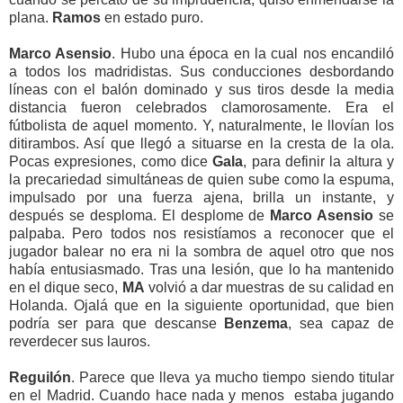
plana.
Ramos
en estado puro.
Marco Asensio
. Hubo una época en la cual nos encandiló
a todos los madridistas. Sus conducciones desbordando
líneas con el balón dominado y sus tiros desde la media
distancia fueron celebrados clamorosamente. Era el
fútbolista de aquel momento. Y, naturalmente, le llovían los
ditirambos. Así que llegó a situarse en la cresta de la ola.
Pocas expresiones, como dice
Gala
, para definir la altura y
la precariedad simultáneas de quien sube como la espuma,
impulsado por una fuerza ajena, brilla un instante, y
después se desploma. El desplome de
Marco Asensio
se
palpaba. Pero todos nos resistíamos a reconocer que el
jugador balear no era ni la sombra de aquel otro que nos
había entusiasmado. Tras una lesión, que lo ha mantenido
en el dique seco,
MA
volvió a dar muestras de su calidad en
Holanda. Ojalá que en la siguiente oportunidad, que bien
podría ser para que descanse
Benzema
, sea capaz de
reverdecer sus lauros.
Reguilón
. Parece que lleva ya mucho tiempo siendo titular
en el Madrid. Cuando hace nada y menos estaba jugando