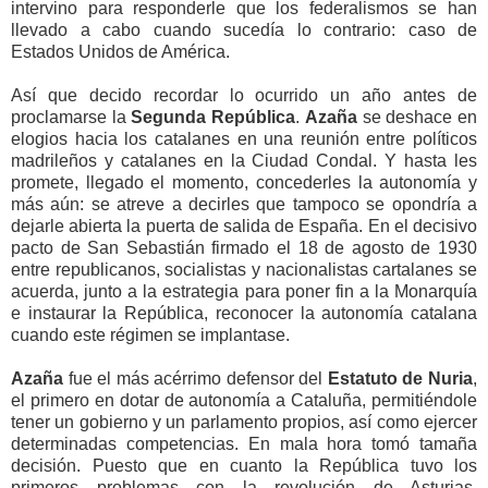
intervino para responderle que los federalismos se han
llevado a cabo cuando sucedía lo contrario: caso de
Estados Unidos de América.
Así que decido recordar lo ocurrido un año antes de
proclamarse la
Segunda República
.
Azaña
se deshace en
elogios hacia los catalanes en una reunión entre políticos
madrileños y catalanes en la Ciudad Condal. Y hasta les
promete, llegado el momento, concederles la autonomía y
más aún: se atreve a decirles que tampoco se opondría a
dejarle abierta la puerta de salida de España. En el decisivo
pacto de San Sebastián firmado el 18 de agosto de 1930
entre republicanos, socialistas y nacionalistas cartalanes se
acuerda, junto a la estrategia para poner fin a la Monarquía
e instaurar la República, reconocer la autonomía catalana
cuando este régimen se implantase.
Azaña
fue el más acérrimo defensor del
Estatuto de Nuria
,
el primero en dotar de autonomía a Cataluña, permitiéndole
tener un gobierno y un parlamento propios, así como ejercer
determinadas competencias. En mala hora tomó tamaña
decisión. Puesto que en cuanto la República tuvo los
primeros problemas con la revolución de Asturias,