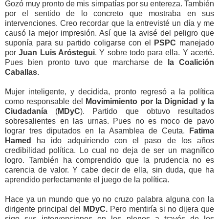
Gozó muy pronto de mis simpatías por su entereza. También
por el sentido de lo concreto que mostraba en sus
intervenciones. Creo recordar que la entrevisté un día y me
causó la mejor impresión. Así que la avisé del peligro que
suponía para su partido coligarse con el
PSPC
manejado
por
Juan Luis Aróstegui
. Y sobre todo para ella. Y acerté.
Pues bien pronto tuvo que marcharse de
la Coalición
Caballas
.
Mujer inteligente, y decidida, pronto regresó a la política
como responsable del
Movimimiento por la Dignidad
y la
Ciudadanía
(
MDyC
). Partido que obtuvo resultados
sobresalientes en las urnas. Pues no es moco de pavo
lograr tres diputados en la Asamblea de Ceuta.
Fatima
Hamed
ha ido adquiriendo con el paso de los años
credibilidad política. Lo cual no deja de ser un magnífico
logro. También ha comprendido que la prudencia no es
carencia de valor. Y cabe decir de ella, sin duda, que ha
aprendido perfectamente el juego de la política.
Hace ya un mundo que yo no cruzo palabra alguna con la
dirigente principal del
MDyC.
Pero mentiría si no dijera que
sigo sus intervenciones en los plenos a través de los