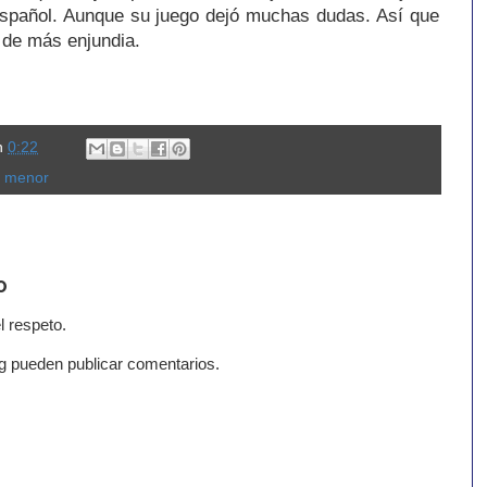
spañol. Aunque su juego dejó muchas dudas. Así que
s de más enjundia.
n
0:22
l menor
o
l respeto.
g pueden publicar comentarios.