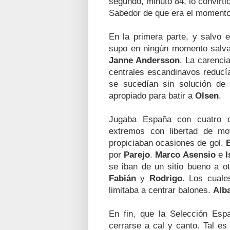
segundo, minuto 84, lo convirti
Sabedor de que era el momento
En la primera parte, y salvo e
supo en ningún momento salvar
Janne Andersson
. La carenci
centrales escandinavos reducía
se sucedían sin solución de 
apropiado para batir a
Olsen
.
Jugaba España con cuatro d
extremos con libertad de mov
propiciaban ocasiones de gol.
por
Parejo
.
Marco
Asensio
e
I
se iban de un sitio bueno a o
Fabián
y
Rodrigo.
Los cuales
limitaba a centrar balones.
Alb
En fin, que la Selección Espa
cerrarse a cal y canto. Tal e