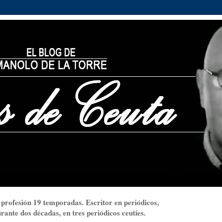
 profesión 19 temporadas. Escritor en periódicos,
ante dos décadas, en tres periódicos ceutíes.