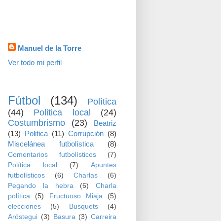
visitas
Datos personales
Manuel de la Torre
Ver todo mi perfil
TEMAS
Fútbol
(134)
Política
(44)
Politica local
(24)
Costumbrismo
(23)
Beatriz
(13)
Politica
(11)
Corrupción
(8)
Miscelánea futbolística
(8)
Comentarios futbolísticos
(7)
Política local
(7)
Apuntes
futbolísticos
(6)
Charlas
(6)
Pegando la hebra
(6)
Charla
política
(5)
Fructuoso Miaja
(5)
elecciones
(5)
Busquets
(4)
Aróstegui
(3)
Basura
(3)
Carreira