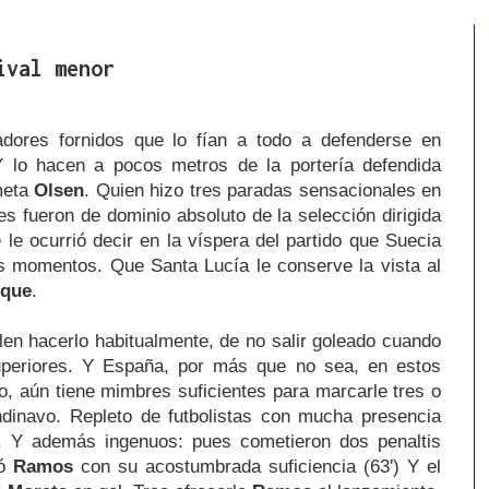
ival menor
adores fornidos que lo fían a todo a defenderse en
 lo hacen a pocos metros de la portería defendida
meta
Olsen
. Quien hizo tres paradas sensacionales en
es fueron de dominio absoluto de la selección dirigida
e le ocurrió decir en la víspera del partido que Suecia
s momentos. Que Santa Lucía le conserve la vista al
ique
.
en hacerlo habitualmente, de no salir goleado cuando
uperiores. Y España, por más que no sea, en estos
, aún tiene mimbres suficientes para marcarle tres o
ndinavo. Repleto de futbolistas con mucha presencia
d. Y además ingenuos: pues cometieron dos penaltis
tó
Ramos
con su acostumbrada suficiencia (63') Y el