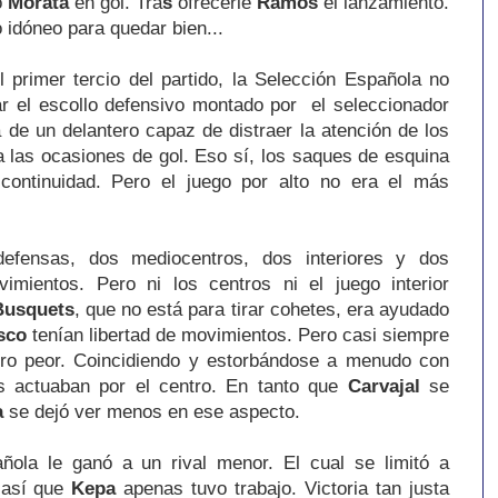
ó
Morata
en gol. Tra
s
ofrecerle
Ramos
el lanzamiento.
 idóneo para quedar bien...
l primer tercio del partido, la Selección Española no
 el escollo defensivo montado por el seleccionador
a de un delantero capaz de distraer la atención de los
 las ocasiones de gol. Eso sí, los saques de esquina
continuidad. Pero el juego por alto no era el más
efensas, dos mediocentros, dos interiores y dos
imientos. Pero ni los centros ni el juego interior
Busquets
, que no está para tirar cohetes, era ayudado
sco
tenían libertad de movimientos. Pero casi siempre
tro peor. Coincidiendo y estorbándose a menudo con
 actuaban por el centro. En tanto que
Carvajal
se
a
se dejó ver menos en ese aspecto.
ñola le ganó a un rival menor. El cual se limitó a
s así que
Kepa
apenas tuvo trabajo.
Victoria
tan justa