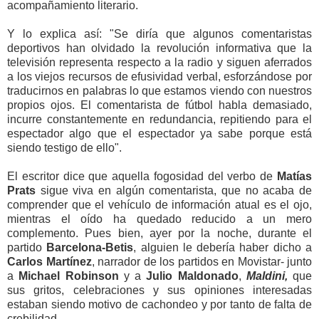
acompañamiento literario.
Y lo explica así: "Se diría que algunos comentaristas
deportivos han olvidado la revolución informativa que la
televisión representa respecto a la radio y siguen aferrados
a los viejos recursos de efusividad verbal, esforzándose por
traducirnos en palabras lo que estamos viendo con nuestros
propios ojos. El comentarista de fútbol habla demasiado,
incurre constantemente en redundancia, repitiendo para el
espectador algo que el espectador ya sabe porque está
siendo testigo de ello".
El escritor dice que aquella fogosidad del verbo de
Matías
Prats
sigue viva en algún comentarista, que no acaba de
comprender que el vehículo de información atual es el ojo,
mientras el oído ha quedado reducido a un mero
complemento. Pues bien, ayer por la noche, durante el
partido
Barcelona-Betis
, alguien le debería haber dicho a
Carlos Martínez
, narrador de los partidos en Movistar- junto
a
Michael Robinson
y a
Julio Maldonado
,
Maldini,
que
sus gritos, celebraciones y sus opiniones interesadas
estaban siendo motivo de cachondeo y por tanto de falta de
crebilidad.