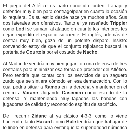
El juego del Atlético es harto conocido: orden, trabajo y
defender muy bien para contragolpear en cuanto la ocasión
lo requiera. Es su estilo desde hace ya muchos años. Sus
dos laterales son ofensivos. Tanto el ya reseñado
Trippier
como
Lodi
se suman al ataque en cuanto los interiores les
dejan expedito el espacio suficiente. El inglés, además de
centrar muy bien, goza de un potente disparo. Insisto:
convencido estoy de que el conjunto rojiblanco buscará la
portería de
Courtois
por el costado de
Nacho
.
Al Madrid le vendría muy bien jugar con una defensa de tres
centrales para minimizar esa forma de proceder del Atlético.
Pero tendría que contar con los servicios de un zaguero
zurdo que se sintiera cómodo en esa demarcación. Con lo
cual podría situar a
Ramos
en la derecha y mantener en el
centro a
Varane
. Jugando
Casemiro
como escudo de la
defensa. Y manteniendo muy tapadas las bandas con
jugadores de calidad y reconocido espíritu de sacrificio.
De recurrir
Zidane
al ya clásico 4-3-3, como lo viene
haciendo, tanto
Hazard
como
Bale
tendrían que trabajar de
lo lindo en defensa para evitar que la superioridad númerica