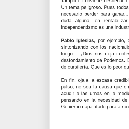
Tampoco conviene desdeñar el 
Un tema peligroso. Pues todo
necesario perder para ganar..
duda alguna, en rentabiliza
independentismo es una industr
Pablo Iglesias
, por ejemplo,
sintonizando con los nacional
luego...: ¡Dios nos coja conf
desfondamiento de Podemos. De
de cursilería. Que es lo peor qu
En fin, ojalá la escasa credib
pulso, no sea la causa que e
acudir a las urnas en la medi
pensando en la necesidad de 
Gobierno capacitado para afro