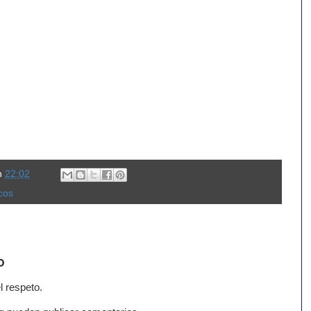
n
22:02
icos
o
l respeto.