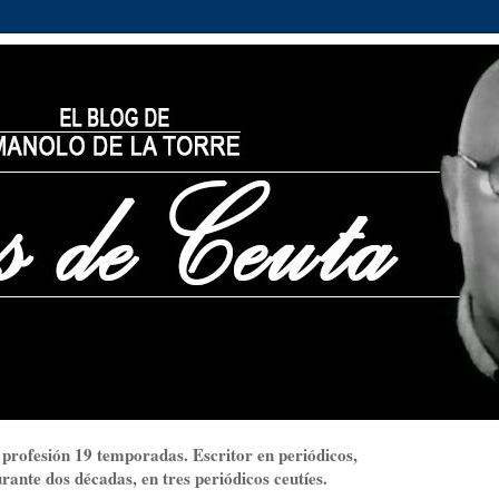
 profesión 19 temporadas. Escritor en periódicos,
ante dos décadas, en tres periódicos ceutíes.