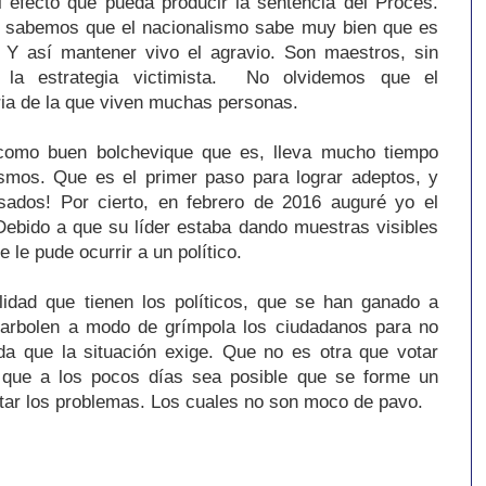
efecto que pueda producir la sentencia del Procés.
s sabemos que el nacionalismo sabe muy bien que es
. Y así mantener vivo el agravio. Son maestros, sin
r la estrategia victimista. No olvidemos que el
ia de la que viven muchas personas.
 como buen bolchevique que es, lleva mucho tiempo
ismos. Que es el primer paso para lograr adeptos, y
esados! Por cierto, en febrero de 2016 auguré yo el
bido a que su líder estaba dando muestras visibles
e le pude ocurrir a un político.
ilidad que tienen los políticos, que se han ganado a
narbolen a modo de grímpola los ciudadanos para no
da que la situación exige. Que no es otra que votar
que a los pocos días sea posible que se forme un
ntar los problemas. Los cuales no son moco de pavo.