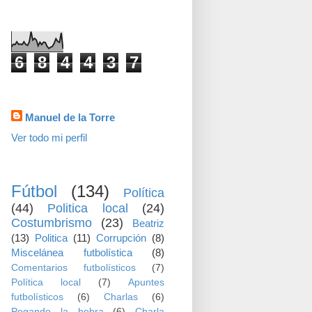
visitas
6
8
4
4
3
7
Datos personales
Manuel de la Torre
Ver todo mi perfil
TEMAS
Fútbol
(134)
Política
(44)
Politica local
(24)
Costumbrismo
(23)
Beatriz
(13)
Politica
(11)
Corrupción
(8)
Miscelánea futbolística
(8)
Comentarios futbolísticos
(7)
Política local
(7)
Apuntes
futbolísticos
(6)
Charlas
(6)
Pegando la hebra
(6)
Charla