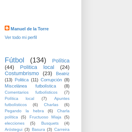
visitas
Datos personales
Manuel de la Torre
Ver todo mi perfil
TEMAS
Fútbol
(134)
Política
(44)
Politica local
(24)
Costumbrismo
(23)
Beatriz
(13)
Politica
(11)
Corrupción
(8)
Miscelánea futbolística
(8)
Comentarios futbolísticos
(7)
Política local
(7)
Apuntes
futbolísticos
(6)
Charlas
(6)
Pegando la hebra
(6)
Charla
política
(5)
Fructuoso Miaja
(5)
elecciones
(5)
Busquets
(4)
Aróstegui
(3)
Basura
(3)
Carreira