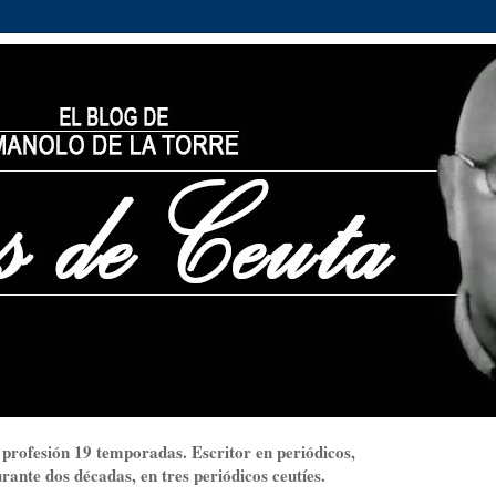
 profesión 19 temporadas. Escritor en periódicos,
ante dos décadas, en tres periódicos ceutíes.