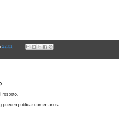
n
22:01
o
l respeto.
g pueden publicar comentarios.