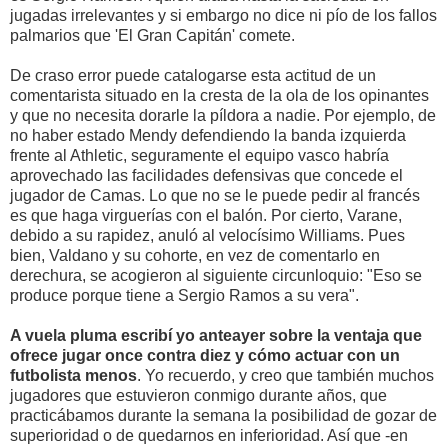
jugadas irrelevantes y si embargo no dice ni pío de los fallos
palmarios que 'El Gran Capitán' comete.
De craso error puede catalogarse esta actitud de un
comentarista situado en la cresta de la ola de los opinantes
y que no necesita dorarle la píldora a nadie. Por ejemplo, de
no haber estado Mendy defendiendo la banda izquierda
frente al Athletic, seguramente el equipo vasco habría
aprovechado las facilidades defensivas que concede el
jugador de Camas. Lo que no se le puede pedir al francés
es que haga virguerías con el balón. Por cierto, Varane,
debido a su rapidez, anuló al velocísimo Williams. Pues
bien, Valdano y su cohorte, en vez de comentarlo en
derechura, se acogieron al siguiente circunloquio: "Eso se
produce porque tiene a Sergio Ramos a su vera".
A vuela pluma escribí yo anteayer sobre la ventaja que
ofrece jugar once contra diez y cómo actuar con un
futbolista menos
. Yo recuerdo, y creo que también muchos
jugadores que estuvieron conmigo durante años, que
practicábamos durante la semana la posibilidad de gozar de
superioridad o de quedarnos en inferioridad. Así que -en