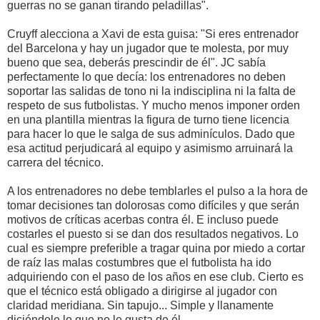
guerras no se ganan tirando peladillas".
Cruyff alecciona a Xavi de esta guisa: "Si eres entrenador
del Barcelona y hay un jugador que te molesta, por muy
bueno que sea, deberás prescindir de él". JC sabía
perfectamente lo que decía: los entrenadores no deben
soportar las salidas de tono ni la indisciplina ni la falta de
respeto de sus futbolistas. Y mucho menos imponer orden
en una plantilla mientras la figura de turno tiene licencia
para hacer lo que le salga de sus adminículos. Dado que
esa actitud perjudicará al equipo y asimismo arruinará la
carrera del técnico.
A los entrenadores no debe temblarles el pulso a la hora de
tomar decisiones tan dolorosas como difíciles y que serán
motivos de críticas acerbas contra él. E incluso puede
costarles el puesto si se dan dos resultados negativos. Lo
cual es siempre preferible a tragar quina por miedo a cortar
de raíz las malas costumbres que el futbolista ha ido
adquiriendo con el paso de los años en ese club. Cierto es
que el técnico está obligado a dirigirse al jugador con
claridad meridiana. Sin tapujo... Simple y llanamente
diciéndole lo que no le gusta de él.