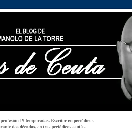
 profesión 19 temporadas. Escritor en periódicos,
ante dos décadas, en tres periódicos ceutíes.