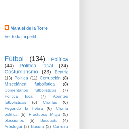
visitas
Datos personales
Manuel de la Torre
Ver todo mi perfil
TEMAS
Fútbol
(134)
Política
(44)
Politica local
(24)
Costumbrismo
(23)
Beatriz
(13)
Politica
(11)
Corrupción
(8)
Miscelánea futbolística
(8)
Comentarios futbolísticos
(7)
Política local
(7)
Apuntes
futbolísticos
(6)
Charlas
(6)
Pegando la hebra
(6)
Charla
política
(5)
Fructuoso Miaja
(5)
elecciones
(5)
Busquets
(4)
Aróstegui
(3)
Basura
(3)
Carreira