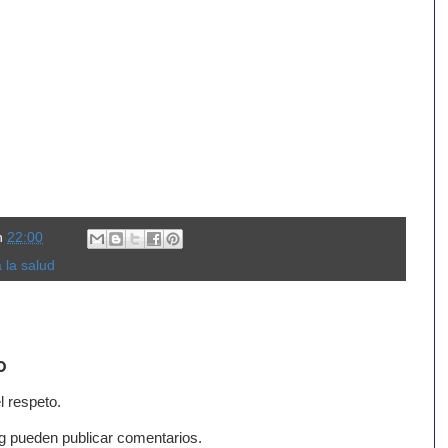
n
22:00
 la salud
o
l respeto.
g pueden publicar comentarios.