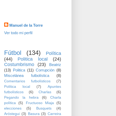
visitas
Datos personales
Manuel de la Torre
Ver todo mi perfil
TEMAS
Fútbol
(134)
Política
(44)
Politica local
(24)
Costumbrismo
(23)
Beatriz
(13)
Politica
(11)
Corrupción
(8)
Miscelánea futbolística
(8)
Comentarios futbolísticos
(7)
Política local
(7)
Apuntes
futbolísticos
(6)
Charlas
(6)
Pegando la hebra
(6)
Charla
política
(5)
Fructuoso Miaja
(5)
elecciones
(5)
Busquets
(4)
Aróstegui
(3)
Basura
(3)
Carreira