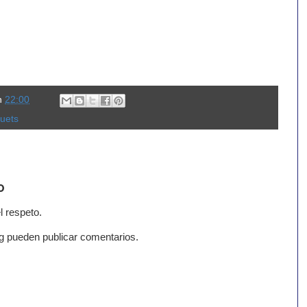
n
22:00
quets
o
l respeto.
g pueden publicar comentarios.