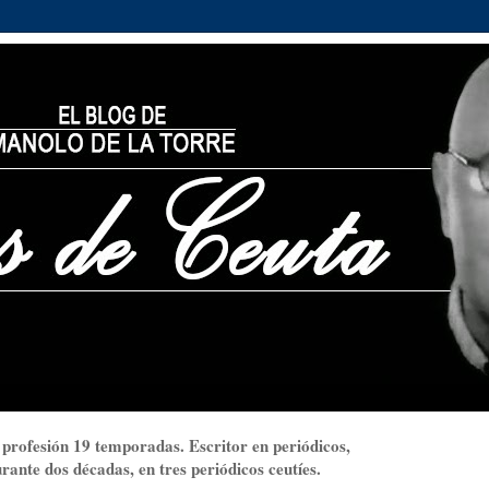
 profesión 19 temporadas. Escritor en periódicos,
ante dos décadas, en tres periódicos ceutíes.