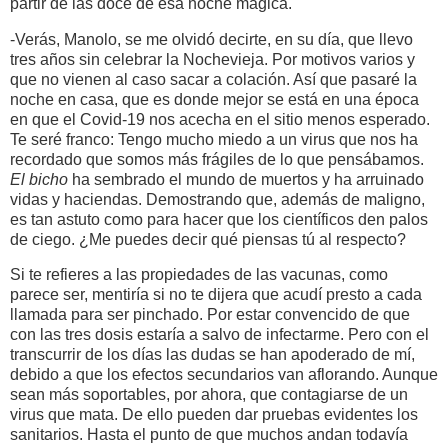
partir de las doce de esa noche mágica.
-Verás, Manolo, se me olvidó decirte, en su día, que llevo
tres años sin celebrar la Nochevieja. Por motivos varios y
que no vienen al caso sacar a colación. Así que pasaré la
noche en casa, que es donde mejor se está en una época
en que el Covid-19 nos acecha en el sitio menos esperado.
Te seré franco: Tengo mucho miedo a un virus que nos ha
recordado que somos más frágiles de lo que pensábamos.
El
bicho
ha sembrado el mundo de muertos y ha arruinado
vidas y haciendas. Demostrando que, además de maligno,
es tan astuto como para hacer que los científicos den palos
de ciego. ¿Me puedes decir qué piensas tú al respecto?
Si te refieres a las propiedades de las vacunas, como
parece ser, mentiría si no te dijera que acudí presto a cada
llamada para ser pinchado. Por estar convencido de que
con las tres dosis estaría a salvo de infectarme. Pero con el
transcurrir de los días las dudas se han apoderado de mí,
debido a que los efectos secundarios van aflorando. Aunque
sean más soportables, por ahora, que contagiarse de un
virus que mata. De ello pueden dar pruebas evidentes los
sanitarios. Hasta el punto de que muchos andan todavía