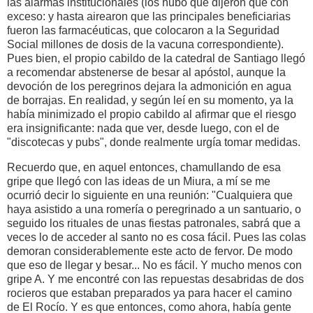
las alarmas institucionales (los hubo que dijeron que con
exceso: y hasta airearon que las principales beneficiarias
fueron las farmacéuticas, que colocaron a la Seguridad
Social millones de dosis de la vacuna correspondiente).
Pues bien, el propio cabildo de la catedral de Santiago llegó
a recomendar abstenerse de besar al apóstol, aunque la
devoción de los peregrinos dejara la admonición en agua
de borrajas. En realidad, y según leí en su momento, ya la
había minimizado el propio cabildo al afirmar que el riesgo
era insignificante: nada que ver, desde luego, con el de
"discotecas y pubs", donde realmente urgía tomar medidas.
Recuerdo que, en aquel entonces, chamullando de esa
gripe que llegó con las ideas de un Miura, a mí se me
ocurrió decir lo siguiente en una reunión: "Cualquiera que
haya asistido a una romería o peregrinado a un santuario, o
seguido los rituales de unas fiestas patronales, sabrá que a
veces lo de acceder al santo no es cosa fácil. Pues las colas
demoran considerablemente este acto de fervor. De modo
que eso de llegar y besar... No es fácil. Y mucho menos con
gripe A. Y me encontré con las repuestas desabridas de dos
rocieros que estaban preparados ya para hacer el camino
de El Rocío. Y es que entonces, como ahora, había gente