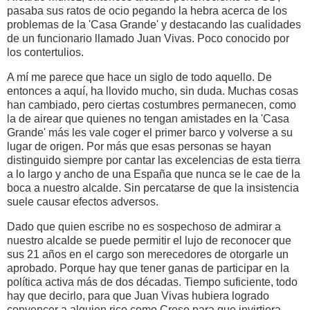
pasaba sus ratos de ocio pegando la hebra acerca de los
problemas de la 'Casa Grande' y destacando las cualidades
de un funcionario llamado Juan Vivas. Poco conocido por
los contertulios.
A mí me parece que hace un siglo de todo aquello. De
entonces a aquí, ha llovido mucho, sin duda. Muchas cosas
han cambiado, pero ciertas costumbres permanecen, como
la de airear que quienes no tengan amistades en la 'Casa
Grande' más les vale coger el primer barco y volverse a su
lugar de origen. Por más que esas personas se hayan
distinguido siempre por cantar las excelencias de esta tierra
a lo largo y ancho de una España que nunca se le cae de la
boca a nuestro alcalde. Sin percatarse de que la insistencia
suele causar efectos adversos.
Dado que quien escribe no es sospechoso de admirar a
nuestro alcalde se puede permitir el lujo de reconocer que
sus 21 años en el cargo son merecedores de otorgarle un
aprobado. Porque hay que tener ganas de participar en la
política activa más de dos décadas. Tiempo suficiente, todo
hay que decirlo, para que Juan Vivas hubiera logrado
convencer a alguien rico como Creso para que invirtiera