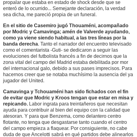
propalar que estaba en estado de shock desde que se
enteró de lo ocurrido... Semejante declaración, la verdad
sea dicha, me pareció propia de un funeral.
En el sitio de Casemiro jugó Thouaméni, acompañado
por Modric y Camavinga; amén de Valverde ayudando,
como ya viene siendo habitual, a las tres líneas por la
banda derecha
. Tanto el narrador del encuentro televisado
como el comentarista -Guti- se dedicaron a seguir las
evoluciones del futbolista francés a fin de decirnos que la
zona vital del campo del Madrid estaba debilitada por mor
del internacional galo, debido a sus pases imprecisos. Para
hacernos creer que se notaba muchísimo la ausencia del ya
jugador del United.
Camavinga y Tchouaméni han sido fichados con el fin
de evitar que Modric y Kroos tengan que estar en misa y
repicando.
Labor ingrata para treintañeros que necesitan
ayuda para contribuir al bien del equipo con la calidad que
atesoran. Y para que Benzema, como delantero centro
flotante, no tenga que desgastarse tanto cuando el centro
del campo empieza a flaquear. Por consiguiente, no cabe
duda de que Ancelotti sabrá en qué partidos debe alinearlos