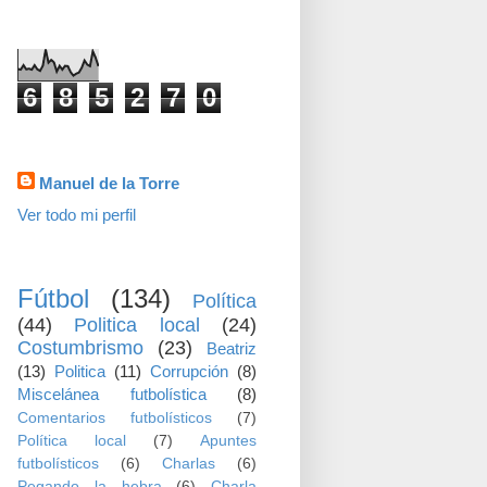
visitas
6
8
5
2
7
0
Datos personales
Manuel de la Torre
Ver todo mi perfil
TEMAS
Fútbol
(134)
Política
(44)
Politica local
(24)
Costumbrismo
(23)
Beatriz
(13)
Politica
(11)
Corrupción
(8)
Miscelánea futbolística
(8)
Comentarios futbolísticos
(7)
Política local
(7)
Apuntes
futbolísticos
(6)
Charlas
(6)
Pegando la hebra
(6)
Charla