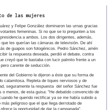
to de las mujeres
uárez y Felipe González dominaron las urnas gracias
s votantes femeninas. Si no que se lo pregunten a los
a presidencia a ambos. Los dos dirigentes, además,
que les querían las cámaras de televisión. De ahí
emás de guapos son fotogénicos. Pedro Sánchez, amén
cibir la respuesta deseada, perdió el debate, contra
ue creyó que le bastaba con lucir palmito frente a un
 pero carente de seducción.
ente del Gobierno le dijeron a éste que su forma de
do calamitosa. Repleta de tiques nerviosos y de
dad, seguramente la respuesta del señor Sánchez fue
ás o menos, de esta guisa: "He debatido convencido de
cuando he querido rectificar ya se me había subido a
 más peligroso que el que llega derrotado de
 ofrece la oportunidad de dar la campanada".