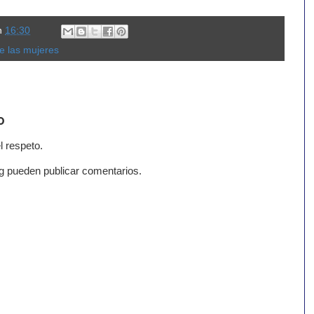
n
16:30
de las mujeres
o
l respeto.
g pueden publicar comentarios.