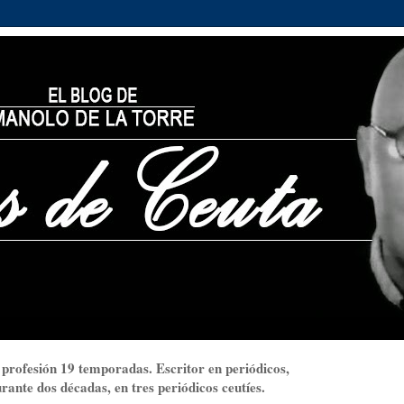
 profesión 19 temporadas. Escritor en periódicos,
ante dos décadas, en tres periódicos ceutíes.