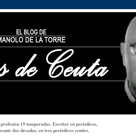
 profesión 19 temporadas. Escritor en periódicos,
ante dos décadas, en tres periódicos ceutíes.