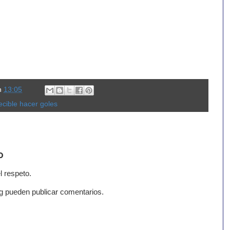
n
13:05
ecible hacer goles
o
l respeto.
g pueden publicar comentarios.