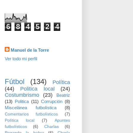
visitas
6
8
4
5
2
4
Datos personales
Manuel de la Torre
Ver todo mi perfil
TEMAS
Fútbol
(134)
Política
(44)
Politica local
(24)
Costumbrismo
(23)
Beatriz
(13)
Politica
(11)
Corrupción
(8)
Miscelánea futbolística
(8)
Comentarios futbolísticos
(7)
Política local
(7)
Apuntes
futbolísticos
(6)
Charlas
(6)
Pegando la hebra
(6)
Charla