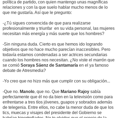
política de partido, con quien mantengo unas magníficas
relaciones y con la que suelo hablar mucho menos de lo
que me gustaría. Así que le pregunto:
-¿Tú sigues convencida de que para realizarse
profesionalmente y triunfar en su vida personal, las mujeres
necesitan más energía y más suerte que los hombres?
-Sin ninguna duda. Cierto es que hemos ido logrando
objetivos que no hace mucho parecían inaccesibles. Pero
todavía estamos condenadas a ser actrices secundarias
cuando los hombres nos necesitan. ¿No viste el marrón que
se comió
Soraya Sáenz de Santamaría
en el ya famoso
debate de Atresmedia?
-Yo creo que no hizo más que cumplir con su obligación...
-Que no.
Manolo
, que no. Que
Mariano Rajoy
sabía
perfectamente que él no da bien en la televisión como para
enfrentarse a tres tíos jóvenes, guapos y sobrados además
de telegenia. Entre ellos, no cabe la menor duda de que los
tics, muecas y visajes del presidente del Gobierno se
habrían hipertrofiados. No te olvides que el espejo de la